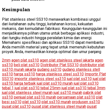
Kesimpulan
Plat stainless steel SS310 menawarkan kombinasi unggul
dari ketahanan suhu tinggi, ketahanan korosi, kekuatan
mekanis, dan kemudahan fabrikasi. Keunggulan-keunggulan ini
menjadikannya pilihan utama untuk berbagai aplikasi industri,
dari tungku industri hingga peralatan kimia dan energi.
Memahami spesifikasi dan aplikasi SS310 dapat membantu
Anda memilih material yang tepat untuk memenuhi kebutuhan
proyek Anda, memastikan kinerja optimal dan umur panjang
2mm
agen plat ss310
agen plat stainless steel jakarta
agen
ss310
beli plat ss310
Distributor Plat SS310
distributor plat
ss310 murah jakarta
gudang ss310
gudang stainless stell
ss310
harga ss310
harga stainless steel ss310
Importir Plat
SS310
importir stainless steel ss310
jual plat ss310
jual plat
ss310 harga terbaik
jual plat ss310 murah
jual plat ss310
tebal 1
jual plat ss310 tebal 25mm
jual plat ss310 tebal 3mm
jual plat stainless steel murah
jual ss310 murah
pabrik plat
ss310
penjual plat ss310 murah
persamaan plat ss310
plat
besi ss310
plat ss310
plat ss310 murah
produsen ss310
pusat plat ss310
pusat plat stainless steel murah
pusat