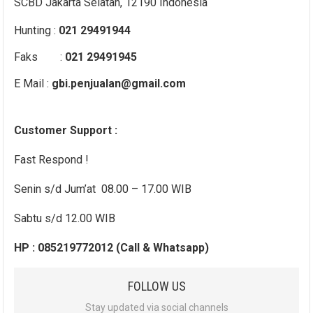
SCBD Jakarta Selatan, 12190 Indonesia
Hunting :
021 29491944
Faks :
021 29491945
E Mail :
gbi.penjualan@gmail.com
Customer Support :
Fast Respond !
Senin s/d Jum’at 08.00 – 17.00 WIB
Sabtu s/d 12.00 WIB
HP : 085219772012 (Call & Whatsapp)
FOLLOW US
Stay updated via social channels