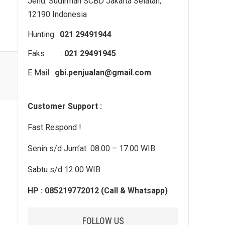
Jend. Sudirman SCBD Jakarta Selatan,
12190 Indonesia
Hunting :
021 29491944
Faks :
021 29491945
E Mail :
gbi.penjualan@gmail.com
Customer Support :
Fast Respond !
Senin s/d Jum’at 08.00 – 17.00 WIB
Sabtu s/d 12.00 WIB
HP : 085219772012 (Call & Whatsapp)
FOLLOW US