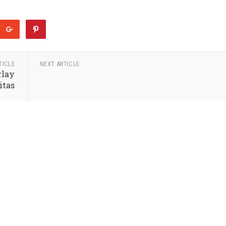
TICLE
NEXT ARTICLE
rlay
itas