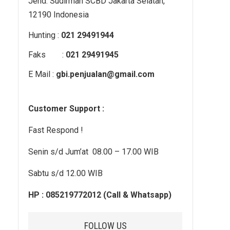
Jend. Sudirman SCBD Jakarta Selatan,
12190 Indonesia
Hunting :
021 29491944
Faks :
021 29491945
E Mail :
gbi.penjualan@gmail.com
Customer Support :
Fast Respond !
Senin s/d Jum’at 08.00 – 17.00 WIB
Sabtu s/d 12.00 WIB
HP : 085219772012 (Call & Whatsapp)
FOLLOW US