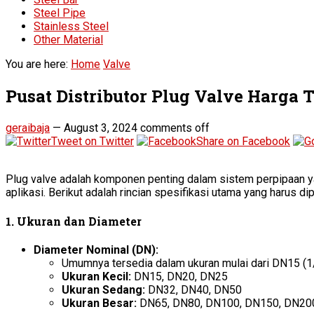
Steel Pipe
Stainless Steel
Other Material
You are here:
Home
Valve
Pusat Distributor Plug Valve Harga 
geraibaja
—
August 3, 2024
comments off
Tweet on Twitter
Share on Facebook
Plug valve adalah komponen penting dalam sistem perpipaan yang
aplikasi. Berikut adalah rincian spesifikasi utama yang harus d
1.
Ukuran dan Diameter
Diameter Nominal (DN):
Umumnya tersedia dalam ukuran mulai dari DN15 (1/2
Ukuran Kecil:
DN15, DN20, DN25
Ukuran Sedang:
DN32, DN40, DN50
Ukuran Besar:
DN65, DN80, DN100, DN150, DN20