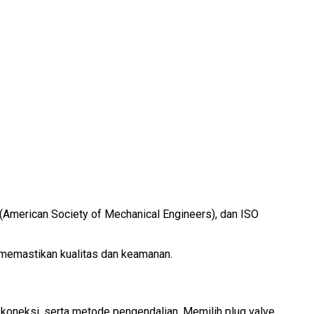
 (American Society of Mechanical Engineers), dan ISO
k memastikan kualitas dan keamanan.
is koneksi, serta metode pengendalian. Memilih plug valve