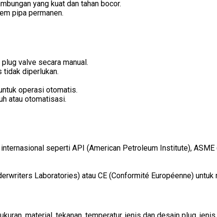
ambungan yang kuat dan tahan bocor.
stem pipa permanen.
plug valve secara manual.
 tidak diperlukan.
untuk operasi otomatis.
uh atau otomatisasi.
internasional seperti API (American Petroleum Institute), ASME
nderwriters Laboratories) atau CE (Conformité Européenne) untu
ukuran, material, tekanan, temperatur, jenis dan desain plug, jen