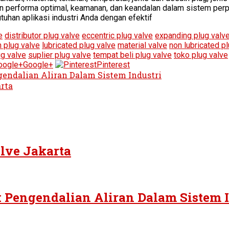
n performa optimal, keamanan, dan keandalan dalam sistem perp
uhan aplikasi industri Anda dengan efektif
e
distributor plug valve
eccentric plug valve
expanding plug valv
 plug valve
lubricated plug valve
material valve
non lubricated p
ug valve
suplier plug valve
tempat beli plug valve
toko plug valve
Google+
Pinterest
gendalian Aliran Dalam Sistem Industri
rta
lve Jakarta
k Pengendalian Aliran Dalam Sistem 