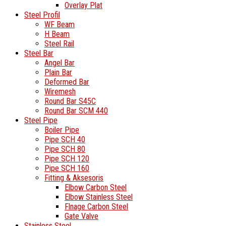
Overlay Plat
Steel Profil
WF Beam
H Beam
Steel Rail
Steel Bar
Angel Bar
Plain Bar
Deformed Bar
Wiremesh
Round Bar S45C
Round Bar SCM 440
Steel Pipe
Boiler Pipe
Pipe SCH 40
Pipe SCH 80
Pipe SCH 120
Pipe SCH 160
Fitting & Aksesoris
Elbow Carbon Steel
Elbow Stainless Steel
Flnage Carbon Steel
Gate Valve
Stainless Steel