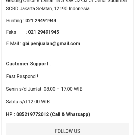
Gedung Office 8 Lantai 18 A Kav. 52-53 Jl. Jend. Sudirman
SCBD Jakarta Selatan, 12190 Indonesia
Hunting :
021 29491944
Faks :
021 29491945
E Mail :
gbi.penjualan@gmail.com
Customer Support :
Fast Respond !
Senin s/d Jum’at 08.00 – 17.00 WIB
Sabtu s/d 12.00 WIB
HP : 085219772012 (Call & Whatsapp)
FOLLOW US