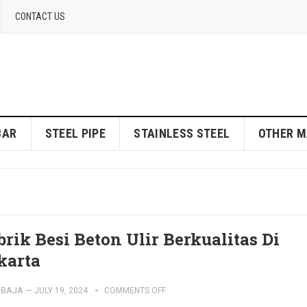
CONTACT US
BAR
STEEL PIPE
STAINLESS STEEL
OTHER M
brik Besi Beton Ulir Berkualitas Di
karta
IBAJA
—
JULY 19, 2024
COMMENTS OFF