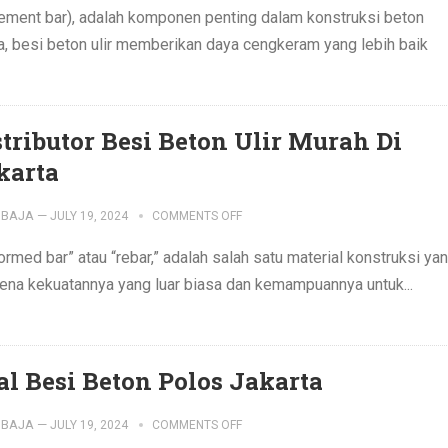
orcement bar), adalah komponen penting dalam konstruksi beton
ya, besi beton ulir memberikan daya cengkeram yang lebih baik
stributor Besi Beton Ulir Murah Di
karta
IBAJA
—
JULY 19, 2024
COMMENTS OFF
ormed bar” atau “rebar,” adalah salah satu material konstruksi ya
arena kekuatannya yang luar biasa dan kemampuannya untuk...
al Besi Beton Polos Jakarta
IBAJA
—
JULY 19, 2024
COMMENTS OFF