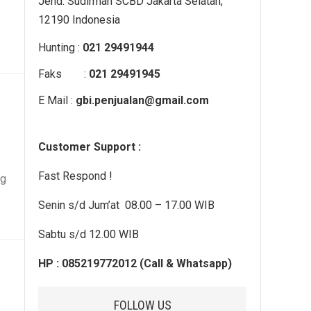
Jend. Sudirman SCBD Jakarta Selatan,
12190 Indonesia
Hunting :
021 29491944
Faks :
021 29491945
E Mail :
gbi.penjualan@gmail.com
Customer Support :
Fast Respond !
ng
Senin s/d Jum’at 08.00 – 17.00 WIB
Sabtu s/d 12.00 WIB
HP : 085219772012 (Call & Whatsapp)
FOLLOW US