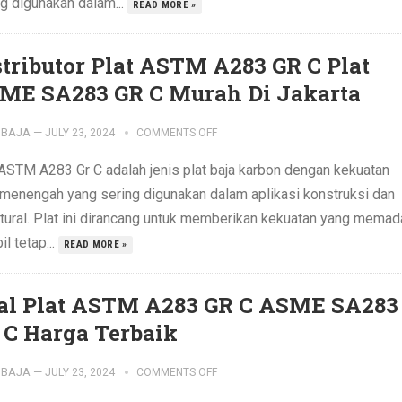
ng digunakan dalam...
READ MORE »
stributor Plat ASTM A283 GR C Plat
ME SA283 GR C Murah Di Jakarta
IBAJA
—
JULY 23, 2024
COMMENTS OFF
 ASTM A283 Gr C adalah jenis plat baja karbon dengan kekuatan
k menengah yang sering digunakan dalam aplikasi konstruksi dan
ktural. Plat ini dirancang untuk memberikan kekuatan yang memad
l tetap...
READ MORE »
al Plat ASTM A283 GR C ASME SA283
 C Harga Terbaik
IBAJA
—
JULY 23, 2024
COMMENTS OFF