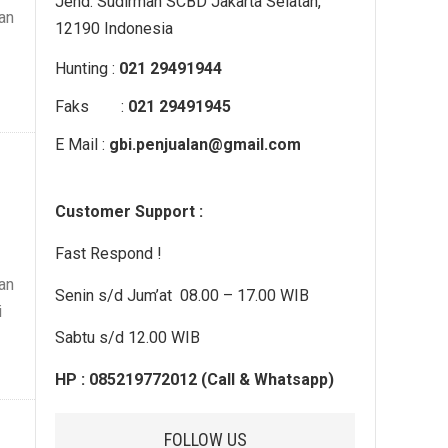
Jend. Sudirman SCBD Jakarta Selatan,
an
12190 Indonesia
Hunting :
021 29491944
Faks :
021 29491945
E Mail :
gbi.penjualan@gmail.com
Customer Support :
Fast Respond !
an
Senin s/d Jum’at 08.00 – 17.00 WIB
i
Sabtu s/d 12.00 WIB
HP : 085219772012 (Call & Whatsapp)
e
FOLLOW US