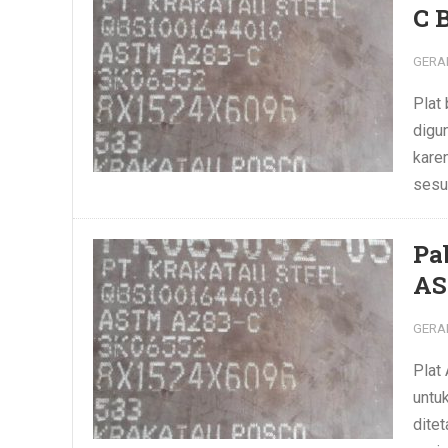
C 
GERA
Plat
digun
kare
sesua
Pa
AS
GERA
Plat
untuk
dite