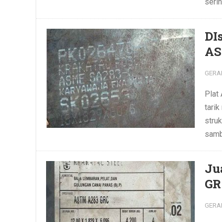
seri
DI
AS
GERA
Plat
tari
stru
sambi
Ju
GR
GERA