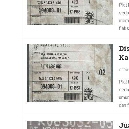
Plat
sedan
memi
fleks
Di
Ka
GERA
Plat
seda
umum
dan f
Ju