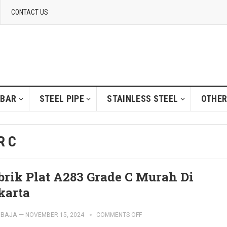
CONTACT US
 BAR
STEEL PIPE
STAINLESS STEEL
OTHER
R C
brik Plat A283 Grade C Murah Di
karta
IBAJA
—
NOVEMBER 15, 2024
COMMENTS OFF