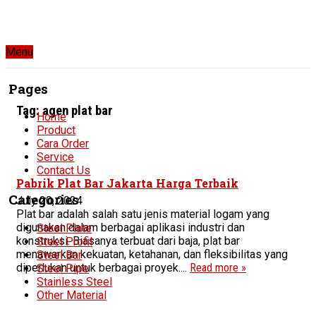
Menu
Pages
Tag:
agen plat bar
Home
Product
Cara Order
Service
Contact Us
Pabrik Plat Bar Jakarta Harga Terbaik
Categories
July 20, 2024
Plat bar adalah salah satu jenis material logam yang
digunakan dalam berbagai aplikasi industri dan
Steel Plate
konstruksi. Biasanya terbuat dari baja, plat bar
Steel Profil
menawarkan kekuatan, ketahanan, dan fleksibilitas yang
Steel Bar
diperlukan untuk berbagai proyek....
Read more »
Steel Pipe
Stainless Steel
Other Material