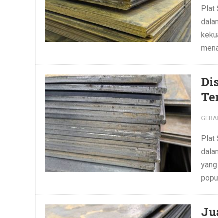
Plat
dalam
keku
mena
Di
Te
GERA
Plat
dala
yang
popu
Ju