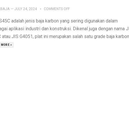
IBAJA
—
JULY 24, 2024
COMMENTS OFF
 S45C adalah jenis baja karbon yang sering digunakan dalam
gai aplikasi industri dan konstruksi. Dikenal juga dengan nama J
atau JIS G4051, plat ini merupakan salah satu grade baja karbon.
 MORE »