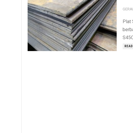
GERA
Plat
berba
S45C 
READ