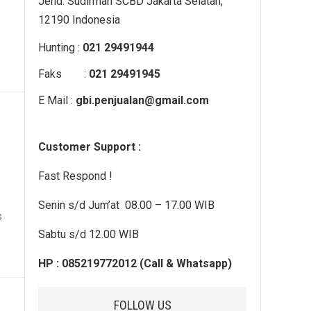
Jend. Sudirman SCBD Jakarta Selatan,
12190 Indonesia
Hunting :
021 29491944
Faks :
021 29491945
E Mail :
gbi.penjualan@gmail.com
Customer Support :
Fast Respond !
Senin s/d Jum’at 08.00 – 17.00 WIB
s
Sabtu s/d 12.00 WIB
HP : 085219772012 (Call & Whatsapp)
FOLLOW US