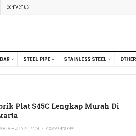
CONTACT US
 BAR
STEEL PIPE
STAINLESS STEEL
OTHER
brik Plat S45C Lengkap Murah Di
karta
IBAJA
—
JULY 24, 2024
COMMENTS OFF