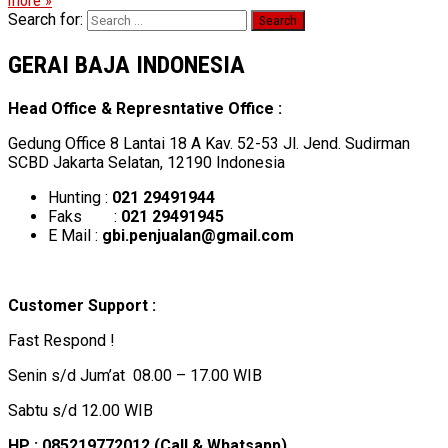
more »
Search for:
GERAI BAJA INDONESIA
Head Office & Represntative Office :
Gedung Office 8 Lantai 18 A Kav. 52-53 Jl. Jend. Sudirman
SCBD Jakarta Selatan, 12190 Indonesia
Hunting :
021 29491944
Faks :
021 29491945
E Mail :
gbi.penjualan@gmail.com
Customer Support :
Fast Respond !
Senin s/d Jum’at 08.00 – 17.00 WIB
Sabtu s/d 12.00 WIB
HP : 085219772012 (Call & Whatsapp)