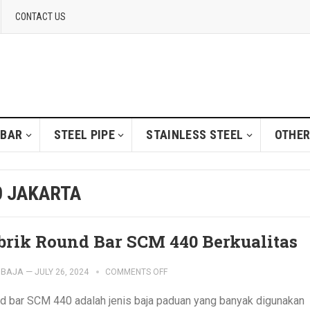
CONTACT US
 BAR
STEEL PIPE
STAINLESS STEEL
OTHER
 JAKARTA
brik Round Bar SCM 440 Berkualitas
IBAJA
—
JULY 26, 2024
COMMENTS OFF
d bar SCM 440 adalah jenis baja paduan yang banyak digunakan