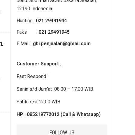
Jend. Sudirman SCBD Jakarta Selatan,
12190 Indonesia
d
Hunting :
021 29491944
Faks :
021 29491945
n
E Mail :
gbi.penjualan@gmail.com
Customer Support :
Fast Respond !
m
Senin s/d Jum’at 08.00 – 17.00 WIB
Sabtu s/d 12.00 WIB
HP : 085219772012 (Call & Whatsapp)
FOLLOW US