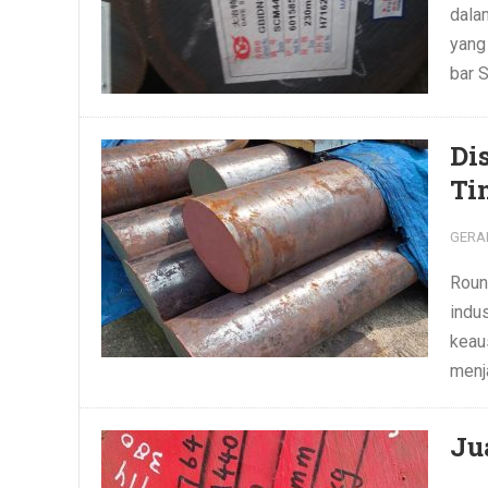
dalam
yang 
bar 
Di
Ti
GERA
Roun
indus
keau
menja
Ju