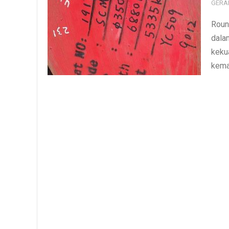
GERA
Roun
dalam
keku
kema