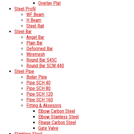
Overlay Plat
Steel Profil
WF Beam
H Beam
Steel Rail
Steel Bar
Angel Bar
Plain Bar
Deformed Bar
Wiremesh
Round Bar S45C
Round Bar SCM 440
Steel Pipe
Boiler Pipe
Pipe SCH 40
Pipe SCH 80
Pipe SCH 120
Pipe SCH 160
Fitting & Aksesoris
Elbow Carbon Steel
Elbow Stainless Steel
Flnage Carbon Steel
Gate Valve
Stainless Steel