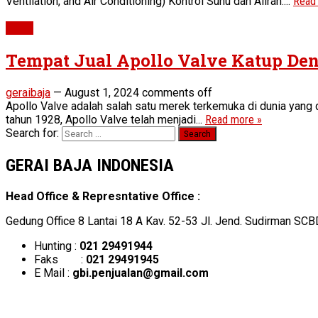
Ventilation, and Air Conditioning) Kontrol Suhu dan Aliran:...
Read
Valve
Tempat Jual Apollo Valve Katup De
geraibaja
—
August 1, 2024
comments off
Apollo Valve adalah salah satu merek terkemuka di dunia yang 
tahun 1928, Apollo Valve telah menjadi...
Read more »
Search for:
GERAI BAJA INDONESIA
Head Office & Represntative Office :
Gedung Office 8 Lantai 18 A Kav. 52-53 Jl. Jend. Sudirman SCB
Hunting :
021 29491944
Faks :
021 29491945
E Mail :
gbi.penjualan@gmail.com