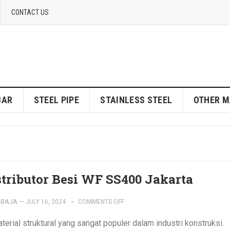
CONTACT US
BAR
STEEL PIPE
STAINLESS STEEL
OTHER M
stributor Besi WF SS400 Jakarta
IBAJA
—
JULY 16, 2024
COMMENTS OFF
rial struktural yang sangat populer dalam industri konstruksi.