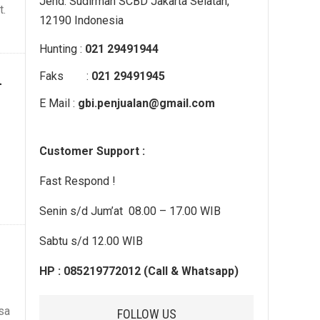
Jend. Sudirman SCBD Jakarta Selatan,
t.
12190 Indonesia
Hunting :
021 29491944
n
Faks :
021 29491945
E Mail :
gbi.penjualan@gmail.com
Customer Support :
Fast Respond !
Senin s/d Jum’at 08.00 – 17.00 WIB
Sabtu s/d 12.00 WIB
HP : 085219772012 (Call & Whatsapp)
sa
FOLLOW US