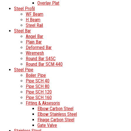
Overlay Plat
Steel Profil
WF Beam
H Beam
Steel Rail
Steel Bar
Angel Bar
Plain Bar
Deformed Bar
Wiremesh
Round Bar S45C
Round Bar SCM 440
Steel Pipe
Boiler Pipe
Pipe SCH 40
Pipe SCH 80
Pipe SCH 120
Pipe SCH 160
Fitting & Aksesoris
Elbow Carbon Steel
Elbow Stainless Steel
Flnage Carbon Steel
Gate Valve
Stainless Steel