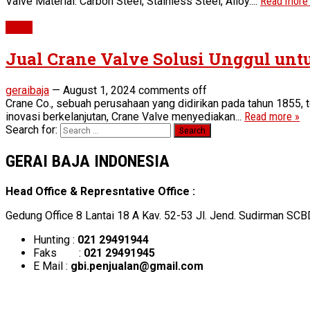
Valve Material: Carbon Steel, Stainless Steel, Alloy....
Read more
Valve
Jual Crane Valve Solusi Unggul untu
geraibaja
—
August 1, 2024
comments off
Crane Co., sebuah perusahaan yang didirikan pada tahun 1855, 
inovasi berkelanjutan, Crane Valve menyediakan...
Read more »
Search for:
GERAI BAJA INDONESIA
Head Office & Represntative Office :
Gedung Office 8 Lantai 18 A Kav. 52-53 Jl. Jend. Sudirman SCB
Hunting :
021 29491944
Faks :
021 29491945
E Mail :
gbi.penjualan@gmail.com