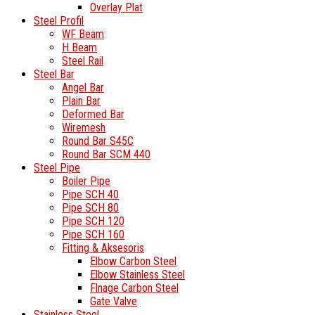
Overlay Plat
Steel Profil
WF Beam
H Beam
Steel Rail
Steel Bar
Angel Bar
Plain Bar
Deformed Bar
Wiremesh
Round Bar S45C
Round Bar SCM 440
Steel Pipe
Boiler Pipe
Pipe SCH 40
Pipe SCH 80
Pipe SCH 120
Pipe SCH 160
Fitting & Aksesoris
Elbow Carbon Steel
Elbow Stainless Steel
Flnage Carbon Steel
Gate Valve
Stainless Steel