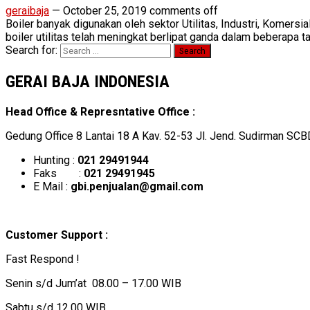
geraibaja
—
October 25, 2019
comments off
Boiler banyak digunakan oleh sektor Utilitas, Industri, Komer
boiler utilitas telah meningkat berlipat ganda dalam beberapa tah
Search for:
GERAI BAJA INDONESIA
Head Office & Represntative Office :
Gedung Office 8 Lantai 18 A Kav. 52-53 Jl. Jend. Sudirman SCB
Hunting :
021 29491944
Faks :
021 29491945
E Mail :
gbi.penjualan@gmail.com
Customer Support :
Fast Respond !
Senin s/d Jum’at 08.00 – 17.00 WIB
Sabtu s/d 12.00 WIB