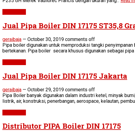
P235 GH Merek Vaullorec Prancis dengan ukuran yang...
Read m
Boiler Pipe
Jual Pipa Boiler DIN 17175 ST35,8 Gr
geraibaja
—
October 30, 2019
comments off
Pipa boiler digunakan untuk memproduksi tangki penyimpanan b
bertekanan. Pipa boiler secara khusus digunakan sebagai pipa
Boiler Pipe
Jual Pipa Boiler DIN 17175 Jakarta
geraibaja
—
October 29, 2019
comments off
Pipa Boiler banyak digunakan dalam industri ketel, minyak bumi,
listrik, air, konstruksi, penerbangan, aerospace, kelautan, pembu
Boiler Pipe
Distributor PIPA Boiler DIN 17175