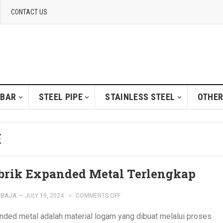
CONTACT US
 BAR
STEEL PIPE
STAINLESS STEEL
OTHER
E
brik Expanded Metal Terlengkap
IBAJA
—
JULY 19, 2024
COMMENTS OFF
nded metal adalah material logam yang dibuat melalui proses