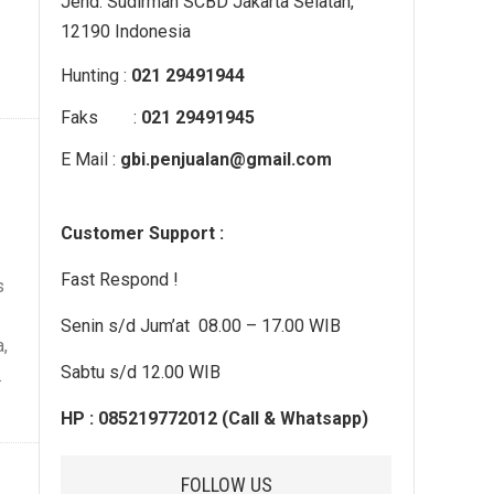
Jend. Sudirman SCBD Jakarta Selatan,
12190 Indonesia
Hunting :
021 29491944
Faks :
021 29491945
E Mail :
gbi.penjualan@gmail.com
Customer Support :
Fast Respond !
s
Senin s/d Jum’at 08.00 – 17.00 WIB
a,
Sabtu s/d 12.00 WIB
.
HP : 085219772012 (Call & Whatsapp)
FOLLOW US