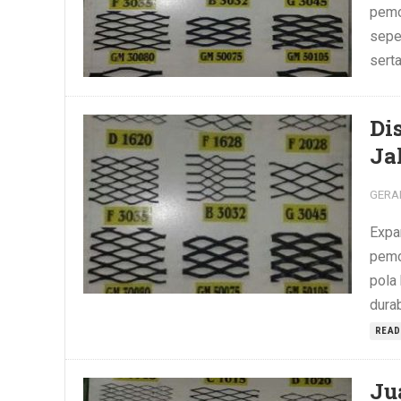
pemo
seper
sert
Di
Ja
GERA
Expa
pemo
pola 
dura
READ
Ju