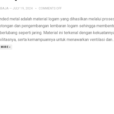
IBAJA
—
JULY 19, 2024
COMMENTS OFF
nded metal adalah material logam yang dihasilkan melalui prose
tongan dan pengembangan lembaran logam sehingga membent
berlubang seperti jaring. Material ini terkenal dengan kekuatanny
bilitasnya, serta kemampuannya untuk menawarkan ventilasi dan..
 MORE »