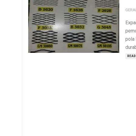
GERA
Expa
pemo
pola 
dura
READ