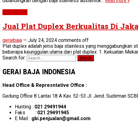
dibandingkan dengan baja stainless austenitik...
Read more »
Plat Duplex
Jual Plat Duplex Berkualitas Di Jaka
geraibaja
—
July 24, 2024
comments off
Plat duplex adalah jenis baja stainless yang menggabungkan str
beberapa keunggulan utama dari plat duplex: 1. Kekuatan Mekan
Search for:
GERAI BAJA INDONESIA
Head Office & Represntative Office :
Gedung Office 8 Lantai 18 A Kav. 52-53 Jl. Jend. Sudirman SCB
Hunting :
021 29491944
Faks :
021 29491945
E Mail :
gbi.penjualan@gmail.com