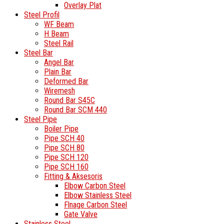
Overlay Plat
Steel Profil
WF Beam
H Beam
Steel Rail
Steel Bar
Angel Bar
Plain Bar
Deformed Bar
Wiremesh
Round Bar S45C
Round Bar SCM 440
Steel Pipe
Boiler Pipe
Pipe SCH 40
Pipe SCH 80
Pipe SCH 120
Pipe SCH 160
Fitting & Aksesoris
Elbow Carbon Steel
Elbow Stainless Steel
Flnage Carbon Steel
Gate Valve
Stainless Steel