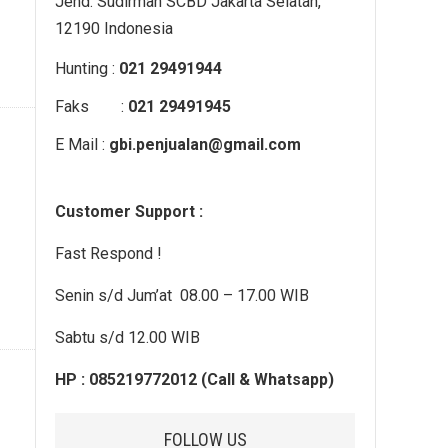
Jend. Sudirman SCBD Jakarta Selatan,
12190 Indonesia
Hunting :
021 29491944
Faks :
021 29491945
E Mail :
gbi.penjualan@gmail.com
Customer Support :
Fast Respond !
Senin s/d Jum’at 08.00 – 17.00 WIB
Sabtu s/d 12.00 WIB
HP : 085219772012 (Call & Whatsapp)
FOLLOW US