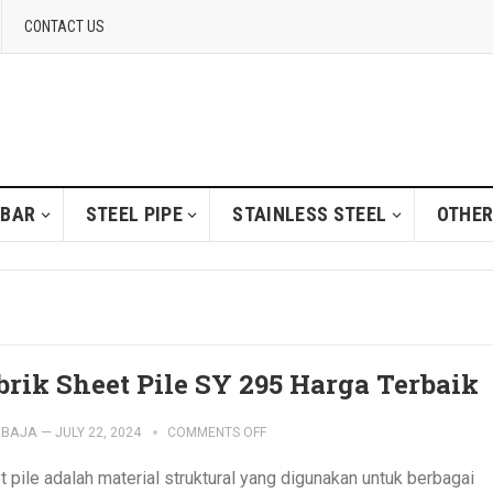
CONTACT US
 BAR
STEEL PIPE
STAINLESS STEEL
OTHER
brik Sheet Pile SY 295 Harga Terbaik
IBAJA
—
JULY 22, 2024
COMMENTS OFF
 pile adalah material struktural yang digunakan untuk berbagai