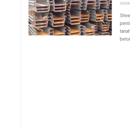
GERA
Sheet
pent
tanah
beton