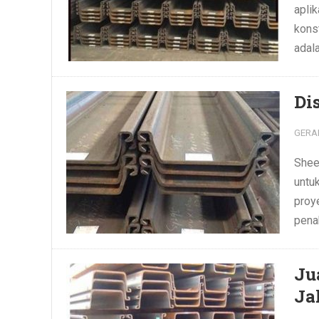
aplik
kons
adala
Di
GERA
Shee
untu
proy
pena
Ju
Ja