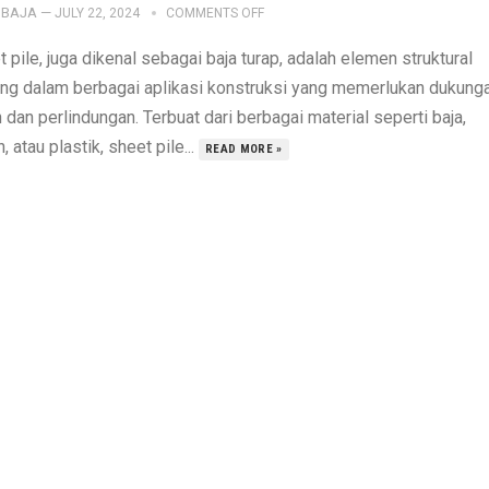
IBAJA
—
JULY 22, 2024
COMMENTS OFF
 pile, juga dikenal sebagai baja turap, adalah elemen struktural
ing dalam berbagai aplikasi konstruksi yang memerlukan dukung
 dan perlindungan. Terbuat dari berbagai material seperti baja,
, atau plastik, sheet pile...
READ MORE »