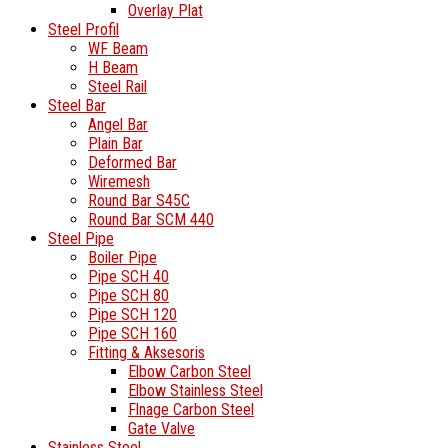
Overlay Plat
Steel Profil
WF Beam
H Beam
Steel Rail
Steel Bar
Angel Bar
Plain Bar
Deformed Bar
Wiremesh
Round Bar S45C
Round Bar SCM 440
Steel Pipe
Boiler Pipe
Pipe SCH 40
Pipe SCH 80
Pipe SCH 120
Pipe SCH 160
Fitting & Aksesoris
Elbow Carbon Steel
Elbow Stainless Steel
Flnage Carbon Steel
Gate Valve
Stainless Steel