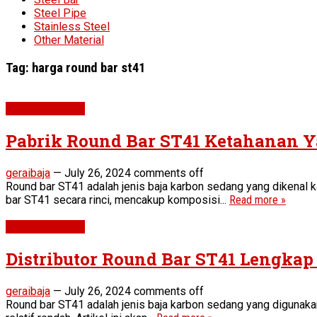
Steel Pipe
Stainless Steel
Other Material
Tag:
harga round bar st41
Round Bar ST41
Pabrik Round Bar ST41 Ketahanan Y
geraibaja
—
July 26, 2024
comments off
Round bar ST41 adalah jenis baja karbon sedang yang dikenal 
bar ST41 secara rinci, mencakup komposisi...
Read more »
Round Bar ST41
Distributor Round Bar ST41 Lengkap
geraibaja
—
July 26, 2024
comments off
Round bar ST41 adalah jenis baja karbon sedang yang digunakan