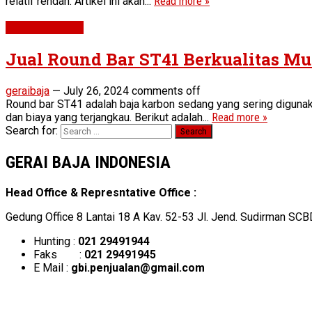
relatif rendah. Artikel ini akan...
Read more »
Round Bar ST41
Jual Round Bar ST41 Berkualitas Mu
geraibaja
—
July 26, 2024
comments off
Round bar ST41 adalah baja karbon sedang yang sering digunaka
dan biaya yang terjangkau. Berikut adalah...
Read more »
Search for:
GERAI BAJA INDONESIA
Head Office & Represntative Office :
Gedung Office 8 Lantai 18 A Kav. 52-53 Jl. Jend. Sudirman SCB
Hunting :
021 29491944
Faks :
021 29491945
E Mail :
gbi.penjualan@gmail.com