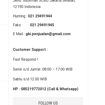
Jend. Sudirman SCBD Jakarta Selatan,
o
12190 Indonesia
r
Hunting :
021 29491944
:
Faks :
021 29491945
E Mail :
gbi.penjualan@gmail.com
Customer Support :
Fast Respond !
Senin s/d Jum’at 08.00 – 17.00 WIB
Sabtu s/d 12.00 WIB
HP : 085219772012 (Call & Whatsapp)
FOLLOW US