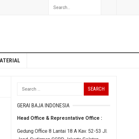
ATERIAL
S
e
a
GERAI BAJA INDONESIA
r
Head Office & Represntative Office :
c
h
Gedung Office 8 Lantai 18 A Kav. 52-53 Jl.
f