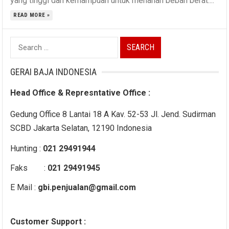
yang tinggi dan kemampuan untuk menahan beban berat....
READ MORE »
Search
for:
GERAI BAJA INDONESIA
Head Office & Represntative Office :
Gedung Office 8 Lantai 18 A Kav. 52-53 Jl. Jend. Sudirman
SCBD Jakarta Selatan, 12190 Indonesia
Hunting :
021 29491944
Faks :
021 29491945
E Mail :
gbi.penjualan@gmail.com
Customer Support :