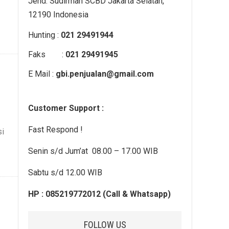
Jend. Sudirman SCBD Jakarta Selatan,
12190 Indonesia
Hunting :
021 29491944
Faks :
021 29491945
E Mail :
gbi.penjualan@gmail.com
Customer Support :
Fast Respond !
si
Senin s/d Jum’at 08.00 – 17.00 WIB
Sabtu s/d 12.00 WIB
e
HP : 085219772012 (Call & Whatsapp)
FOLLOW US