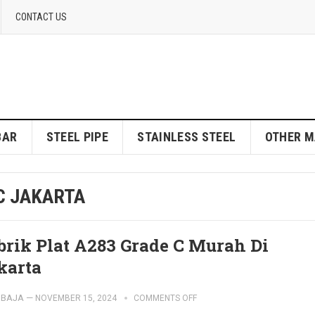
CONTACT US
BAR
STEEL PIPE
STAINLESS STEEL
OTHER M
C JAKARTA
brik Plat A283 Grade C Murah Di
karta
IBAJA
—
NOVEMBER 15, 2024
COMMENTS OFF