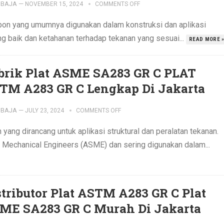
IBAJA
—
NOVEMBER 15, 2024
COMMENTS OFF
rbon yang umumnya digunakan dalam konstruksi dan aplikasi
yang baik dan ketahanan terhadap tekanan yang sesuai...
READ MORE 
brik Plat ASME SA283 GR C PLAT
TM A283 GR C Lengkap Di Jakarta
IBAJA
—
JULY 23, 2024
COMMENTS OFF
yang dirancang untuk aplikasi struktural dan peralatan tekanan.
of Mechanical Engineers (ASME) dan sering digunakan dalam...
stributor Plat ASTM A283 GR C Plat
ME SA283 GR C Murah Di Jakarta