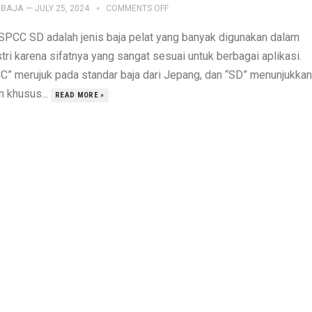
IBAJA
—
JULY 25, 2024
COMMENTS OFF
 SPCC SD adalah jenis baja pelat yang banyak digunakan dalam
tri karena sifatnya yang sangat sesuai untuk berbagai aplikasi.
C” merujuk pada standar baja dari Jepang, dan “SD” menunjukkan
n khusus...
READ MORE »