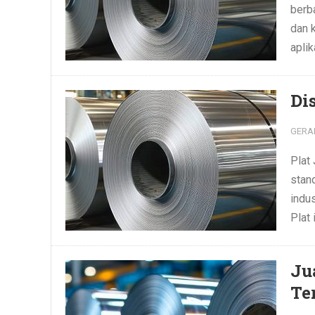
berba
dan 
aplik
Di
GERA
Plat
stan
indu
Plat i
Ju
Te