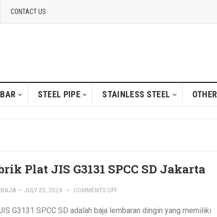
CONTACT US
 BAR
STEEL PIPE
STAINLESS STEEL
OTHER
brik Plat JIS G3131 SPCC SD Jakarta
IBAJA
—
JULY 25, 2024
COMMENTS OFF
 JIS G3131 SPCC SD adalah baja lembaran dingin yang memiliki