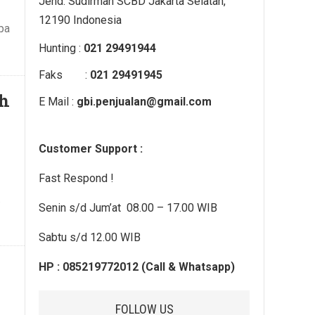
Jend. Sudirman SCBD Jakarta Selatan,
12190 Indonesia
pa
Hunting :
021 29491944
Faks :
021 29491945
ah
E Mail :
gbi.penjualan@gmail.com
Customer Support :
Fast Respond !
.
Senin s/d Jum’at 08.00 – 17.00 WIB
Sabtu s/d 12.00 WIB
HP : 085219772012 (Call & Whatsapp)
FOLLOW US