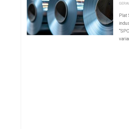
GERA
Plat
indus
“SPC
varia