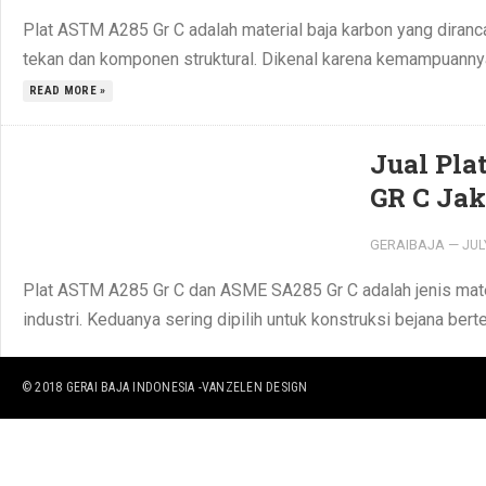
Plat ASTM A285 Gr C adalah material baja karbon yang diranc
tekan dan komponen struktural. Dikenal karena kemampuannya 
READ MORE »
Jual Pl
GR C Jak
GERAIBAJA
—
JUL
Plat ASTM A285 Gr C dan ASME SA285 Gr C adalah jenis mater
industri. Keduanya sering dipilih untuk konstruksi bejana ber
© 2018
GERAI BAJA INDONESIA
-VANZELEN DESIGN