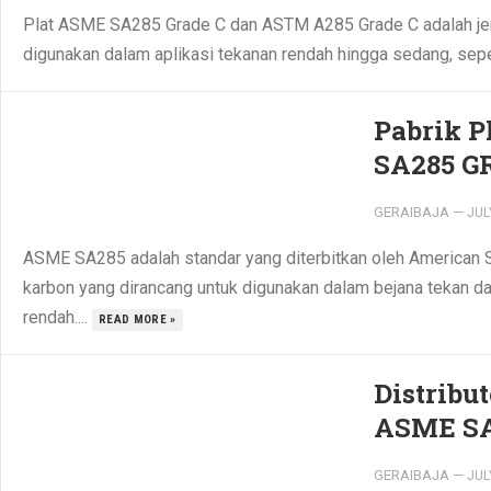
Plat ASME SA285 Grade C dan ASTM A285 Grade C adalah jenis
digunakan dalam aplikasi tekanan rendah hingga sedang, seper
Pabrik P
SA285 GR
GERAIBAJA
—
JUL
ASME SA285 adalah standar yang diterbitkan oleh American S
karbon yang dirancang untuk digunakan dalam bejana tekan d
rendah....
READ MORE »
Distribu
ASME SA
GERAIBAJA
—
JUL