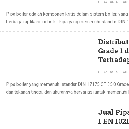
GERAIBAJA
—
AUG
Pipa boiler adalah komponen kritis dalam sistem boiler, yang
berbagai aplikasi industri. Pipa yang memenuhi standar DIN 
Distribut
Grade 1 
Terhada
GERAIBAJA
—
AUG
Pipa boiler yang memenuhi standar DIN 17175 ST 35.8 Grade
dan tekanan tinggi, dan ukurannya bervariasi untuk memenuhi k
Jual Pip
1 EN 102