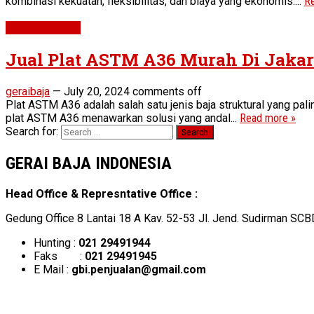
kombinasi kekuatan, fleksibilitas, dan biaya yang ekonomis....
R
Plat ASTM A36
Jual Plat ASTM A36 Murah Di Jakar
geraibaja
—
July 20, 2024
comments off
Plat ASTM A36 adalah salah satu jenis baja struktural yang pal
plat ASTM A36 menawarkan solusi yang andal...
Read more »
Search for:
GERAI BAJA INDONESIA
Head Office & Represntative Office :
Gedung Office 8 Lantai 18 A Kav. 52-53 Jl. Jend. Sudirman SCB
Hunting :
021 29491944
Faks :
021 29491945
E Mail :
gbi.penjualan@gmail.com