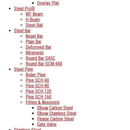
Overlay Plat
Steel Profil
WF Beam
H Beam
Steel Rail
Steel Bar
Angel Bar
Plain Bar
Deformed Bar
Wiremesh
Round Bar S45C
Round Bar SCM 440
Steel Pipe
Boiler Pipe
Pipe SCH 40
Pipe SCH 80
Pipe SCH 120
Pipe SCH 160
Fitting & Aksesoris
Elbow Carbon Steel
Elbow Stainless Steel
Flnage Carbon Steel
Gate Valve
Stainless Steel