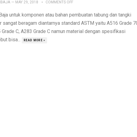
IBAJA
—
MAY 29, 2018
COMMENTS OFF
 Baja untuk komponen atau bahan pembuatan tabung dan tangki
er sangat beragam diantarnya standard ASTM yaitu A516 Grade 7
 Grade C, A283 Grade C namun material dengan spesifikasi
but bisa...
READ MORE »