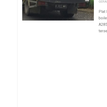
GERA
Plat
boil
A285
terse