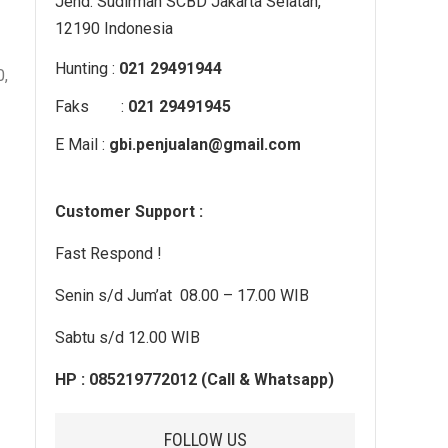
Jend. Sudirman SCBD Jakarta Selatan,
12190 Indonesia
Hunting :
021 29491944
0,
Faks :
021 29491945
E Mail :
gbi.penjualan@gmail.com
Customer Support :
Fast Respond !
Senin s/d Jum’at 08.00 – 17.00 WIB
Sabtu s/d 12.00 WIB
HP : 085219772012 (Call & Whatsapp)
FOLLOW US