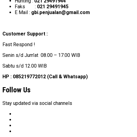
Hunting :
021 29491944
Faks :
021 29491945
E Mail :
gbi.penjualan@gmail.com
Customer Support :
Fast Respond !
Senin s/d Jum’at 08.00 – 17.00 WIB
Sabtu s/d 12.00 WIB
HP : 085219772012 (Call & Whatsapp)
Follow Us
Stay updated via social channels