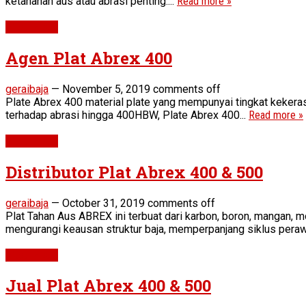
ketahanan aus atau abrasi penting....
Read more »
Wear Plate
Agen Plat Abrex 400
geraibaja
—
November 5, 2019
comments off
Plate Abrex 400 material plate yang mempunyai tingkat kekera
terhadap abrasi hingga 400HBW, Plate Abrex 400...
Read more »
Wear Plate
Distributor Plat Abrex 400 & 500
geraibaja
—
October 31, 2019
comments off
Plat Tahan Aus ABREX ini terbuat dari karbon, boron, mangan, 
mengurangi keausan struktur baja, memperpanjang siklus peraw
Wear Plate
Jual Plat Abrex 400 & 500