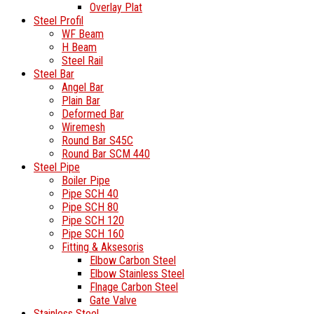
Overlay Plat
Steel Profil
WF Beam
H Beam
Steel Rail
Steel Bar
Angel Bar
Plain Bar
Deformed Bar
Wiremesh
Round Bar S45C
Round Bar SCM 440
Steel Pipe
Boiler Pipe
Pipe SCH 40
Pipe SCH 80
Pipe SCH 120
Pipe SCH 160
Fitting & Aksesoris
Elbow Carbon Steel
Elbow Stainless Steel
Flnage Carbon Steel
Gate Valve
Stainless Steel