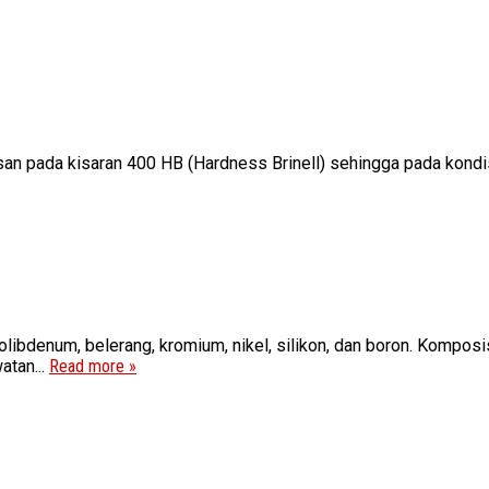
san pada kisaran 400 HB (Hardness Brinell) sehingga pada kond
molibdenum, belerang, kromium, nikel, silikon, dan boron. Kompo
atan...
Read more »