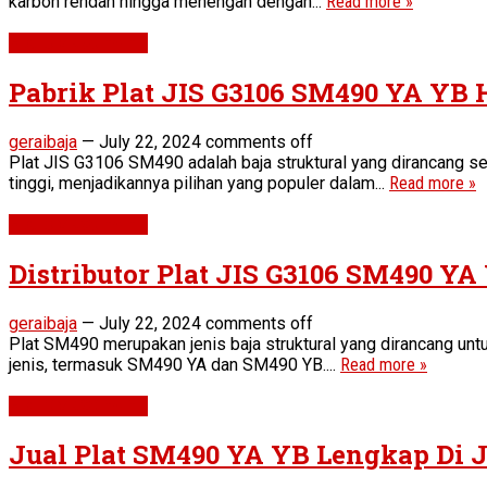
karbon rendah hingga menengah dengan...
Read more »
Plat SM490 YA YB
Pabrik Plat JIS G3106 SM490 YA YB 
geraibaja
—
July 22, 2024
comments off
Plat JIS G3106 SM490 adalah baja struktural yang dirancang se
tinggi, menjadikannya pilihan yang populer dalam...
Read more »
Plat SM490 YA YB
Distributor Plat JIS G3106 SM490 Y
geraibaja
—
July 22, 2024
comments off
Plat SM490 merupakan jenis baja struktural yang dirancang untu
jenis, termasuk SM490 YA dan SM490 YB....
Read more »
Plat SM490 YA YB
Jual Plat SM490 YA YB Lengkap Di 