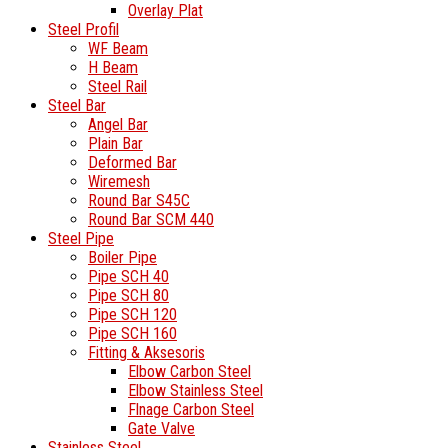
Overlay Plat
Steel Profil
WF Beam
H Beam
Steel Rail
Steel Bar
Angel Bar
Plain Bar
Deformed Bar
Wiremesh
Round Bar S45C
Round Bar SCM 440
Steel Pipe
Boiler Pipe
Pipe SCH 40
Pipe SCH 80
Pipe SCH 120
Pipe SCH 160
Fitting & Aksesoris
Elbow Carbon Steel
Elbow Stainless Steel
Flnage Carbon Steel
Gate Valve
Stainless Steel