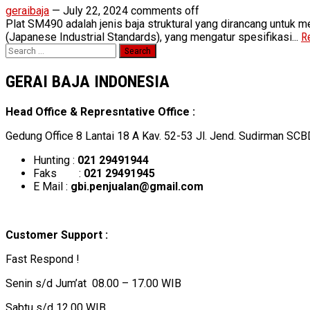
geraibaja
—
July 22, 2024
comments off
Plat SM490 adalah jenis baja struktural yang dirancang untuk m
(Japanese Industrial Standards), yang mengatur spesifikasi...
R
Search
for:
GERAI BAJA INDONESIA
Head Office & Represntative Office :
Gedung Office 8 Lantai 18 A Kav. 52-53 Jl. Jend. Sudirman SCB
Hunting :
021 29491944
Faks :
021 29491945
E Mail :
gbi.penjualan@gmail.com
Customer Support :
Fast Respond !
Senin s/d Jum’at 08.00 – 17.00 WIB
Sabtu s/d 12.00 WIB