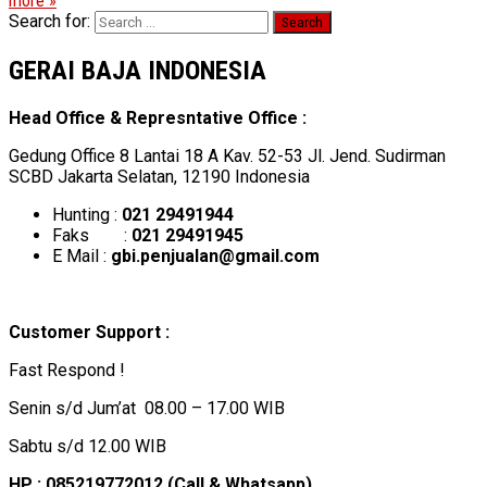
more »
Search for:
GERAI BAJA INDONESIA
Head Office & Represntative Office :
Gedung Office 8 Lantai 18 A Kav. 52-53 Jl. Jend. Sudirman
SCBD Jakarta Selatan, 12190 Indonesia
Hunting :
021 29491944
Faks :
021 29491945
E Mail :
gbi.penjualan@gmail.com
Customer Support :
Fast Respond !
Senin s/d Jum’at 08.00 – 17.00 WIB
Sabtu s/d 12.00 WIB
HP : 085219772012 (Call & Whatsapp)