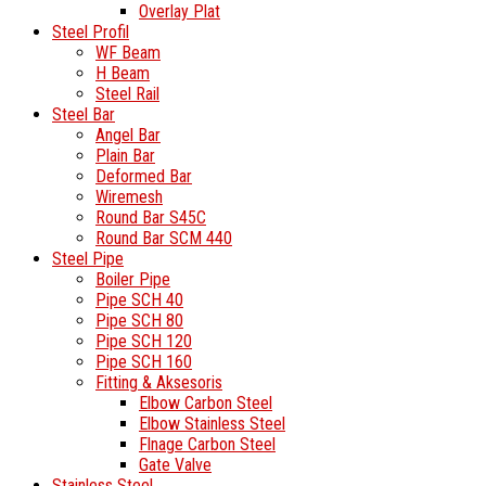
Overlay Plat
Steel Profil
WF Beam
H Beam
Steel Rail
Steel Bar
Angel Bar
Plain Bar
Deformed Bar
Wiremesh
Round Bar S45C
Round Bar SCM 440
Steel Pipe
Boiler Pipe
Pipe SCH 40
Pipe SCH 80
Pipe SCH 120
Pipe SCH 160
Fitting & Aksesoris
Elbow Carbon Steel
Elbow Stainless Steel
Flnage Carbon Steel
Gate Valve
Stainless Steel