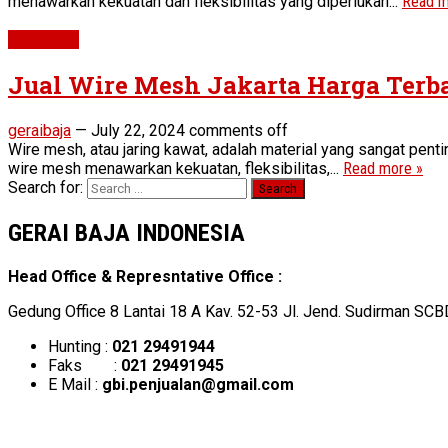
menawarkan kekuatan dan fleksibilitas yang diperlukan...
Read m
Wiremesh
Jual Wire Mesh Jakarta Harga Terb
geraibaja
—
July 22, 2024
comments off
Wire mesh, atau jaring kawat, adalah material yang sangat penti
wire mesh menawarkan kekuatan, fleksibilitas,...
Read more »
Search for:
GERAI BAJA INDONESIA
Head Office & Represntative Office :
Gedung Office 8 Lantai 18 A Kav. 52-53 Jl. Jend. Sudirman SCB
Hunting :
021 29491944
Faks :
021 29491945
E Mail :
gbi.penjualan@gmail.com