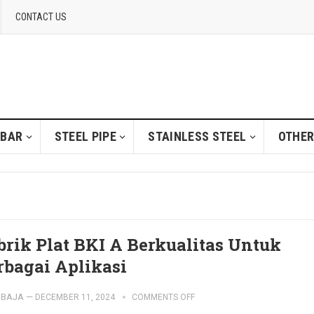
CONTACT US
 BAR
STEEL PIPE
STAINLESS STEEL
OTHER
brik Plat BKI A Berkualitas Untuk
rbagai Aplikasi
IBAJA
—
DECEMBER 11, 2024
COMMENTS OFF