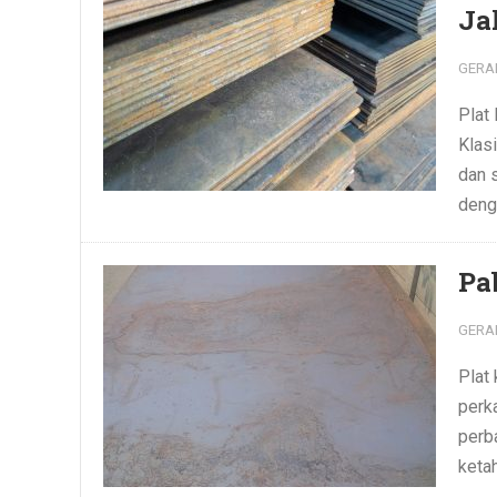
Ja
GERA
Plat 
Klasi
dan s
denga
Pa
GERA
Plat
perk
perba
ketah