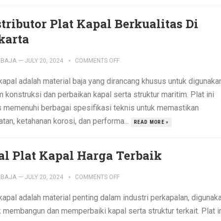
stributor Plat Kapal Berkualitas Di
karta
IBAJA
—
JULY 20, 2024
COMMENTS OFF
 kapal adalah material baja yang dirancang khusus untuk digunaka
 konstruksi dan perbaikan kapal serta struktur maritim. Plat ini
s memenuhi berbagai spesifikasi teknis untuk memastikan
tan, ketahanan korosi, dan performa...
READ MORE »
al Plat Kapal Harga Terbaik
IBAJA
—
JULY 20, 2024
COMMENTS OFF
kapal adalah material penting dalam industri perkapalan, digunak
k membangun dan memperbaiki kapal serta struktur terkait. Plat i