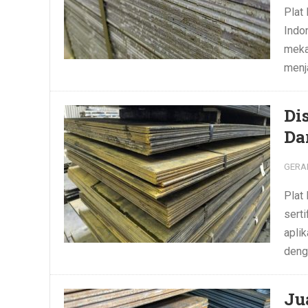
Plat 
Indon
meka
menja
Di
Da
GERA
Plat
serti
apli
deng
Ju