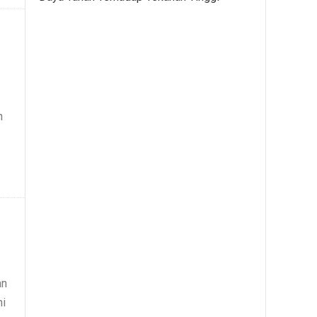
n
an
ni