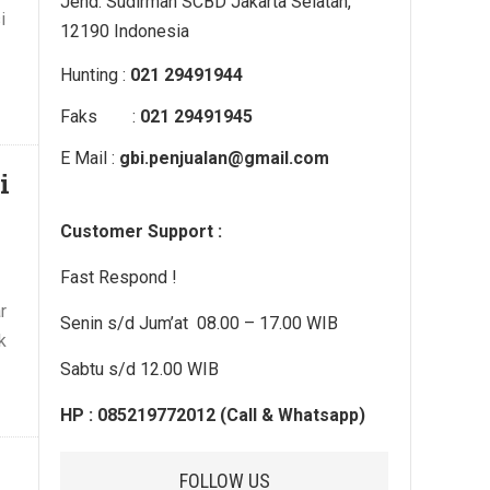
Jend. Sudirman SCBD Jakarta Selatan,
i
12190 Indonesia
Hunting :
021 29491944
Faks :
021 29491945
E Mail :
gbi.penjualan@gmail.com
i
Customer Support :
Fast Respond !
r
Senin s/d Jum’at 08.00 – 17.00 WIB
k
Sabtu s/d 12.00 WIB
HP : 085219772012 (Call & Whatsapp)
FOLLOW US