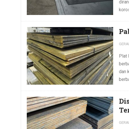
dira
koros
Pa
GERA
Plat
berba
dan 
berba
Di
Te
GERA