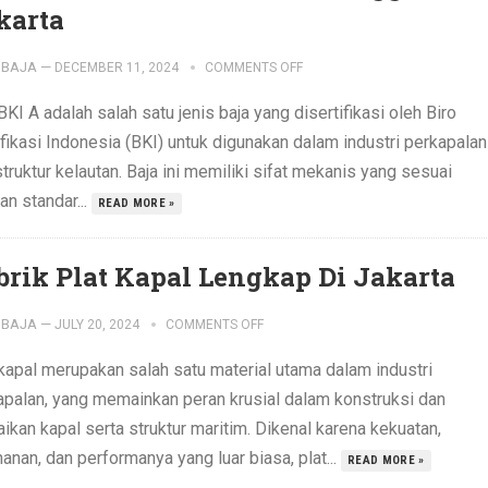
karta
IBAJA
—
DECEMBER 11, 2024
COMMENTS OFF
BKI A adalah salah satu jenis baja yang disertifikasi oleh Biro
fikasi Indonesia (BKI) untuk digunakan dalam industri perkapalan
truktur kelautan. Baja ini memiliki sifat mekanis yang sesuai
n standar...
READ MORE »
brik Plat Kapal Lengkap Di Jakarta
IBAJA
—
JULY 20, 2024
COMMENTS OFF
 kapal merupakan salah satu material utama dalam industri
apalan, yang memainkan peran krusial dalam konstruksi dan
ikan kapal serta struktur maritim. Dikenal karena kekuatan,
anan, dan performanya yang luar biasa, plat...
READ MORE »