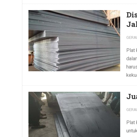
Di
Ja
GERA
Plat
dalam
haru
kekua
Ju
GERA
Plat 
untu