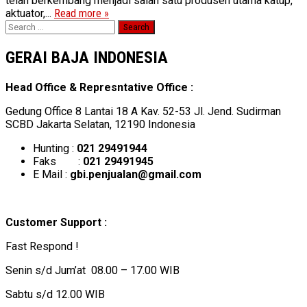
telah berkembang menjadi salah satu produsen utama katup,
aktuator,...
Read more »
Search
for:
GERAI BAJA INDONESIA
Head Office & Represntative Office :
Gedung Office 8 Lantai 18 A Kav. 52-53 Jl. Jend. Sudirman
SCBD Jakarta Selatan, 12190 Indonesia
Hunting :
021 29491944
Faks :
021 29491945
E Mail :
gbi.penjualan@gmail.com
Customer Support :
Fast Respond !
Senin s/d Jum’at 08.00 – 17.00 WIB
Sabtu s/d 12.00 WIB