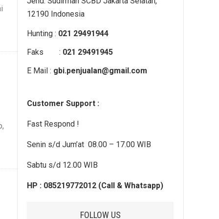
Jend. Sudirman SCBD Jakarta Selatan,
i
12190 Indonesia
Hunting :
021 29491944
Faks :
021 29491945
E Mail :
gbi.penjualan@gmail.com
Customer Support :
Fast Respond !
p,
Senin s/d Jum’at 08.00 – 17.00 WIB
Sabtu s/d 12.00 WIB
HP : 085219772012 (Call & Whatsapp)
FOLLOW US