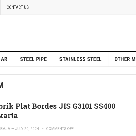
CONTACT US
BAR
STEEL PIPE
STAINLESS STEEL
OTHER M
M
brik Plat Bordes JIS G3101 SS400
karta
IBAJA
—
JULY 20, 2024
COMMENTS OFF