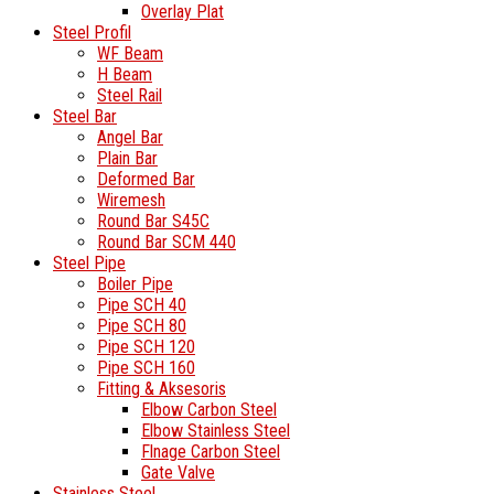
Overlay Plat
Steel Profil
WF Beam
H Beam
Steel Rail
Steel Bar
Angel Bar
Plain Bar
Deformed Bar
Wiremesh
Round Bar S45C
Round Bar SCM 440
Steel Pipe
Boiler Pipe
Pipe SCH 40
Pipe SCH 80
Pipe SCH 120
Pipe SCH 160
Fitting & Aksesoris
Elbow Carbon Steel
Elbow Stainless Steel
Flnage Carbon Steel
Gate Valve
Stainless Steel