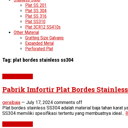
Plat SS 201
Plat SS 304
Plat SS 316
Plat SS310
Plat 3CR12 SS410s
Other Material
Gratting Size Galvanis
Expanded Metal
Perforated Plat
Tag:
plat bordes stainless ss304
Stainless Steel
Pabrik Imfortir Plat Bordes Stainles
geraibaja
—
July 17, 2024
comments off
Plat bordes stainless SS304 adalah material baja tahan karat y
SS304 memiliki spesifikasi tertentu yang membuatnya ideal...
R
Stainless Steel