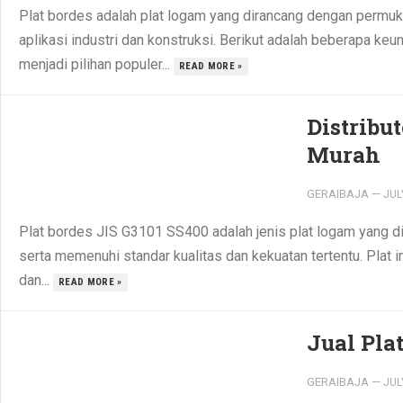
Plat bordes adalah plat logam yang dirancang dengan permuk
aplikasi industri dan konstruksi. Berikut adalah beberapa k
menjadi pilihan populer...
READ MORE »
Distribu
Murah
GERAIBAJA
—
JUL
Plat bordes JIS G3101 SS400 adalah jenis plat logam yang d
serta memenuhi standar kualitas dan kekuatan tertentu. Plat i
dan...
READ MORE »
Jual Pla
GERAIBAJA
—
JUL