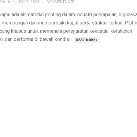
IBAJA
—
JULY 20, 2024
COMMENTS OFF
kapal adalah material penting dalam industri perkapalan, digunak
k membangun dan memperbaiki kapal serta struktur terkait. Plat i
ncang khusus untuk memenuhi persyaratan kekuatan, ketahanan
i, dan performa di bawah kondisi...
READ MORE »