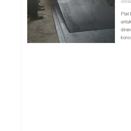
GERA
Plat 
untu
dira
koros