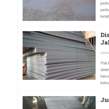
perk
perba
ketah
Di
Ja
GERA
Plat
dalam
haru
kekua
Ju