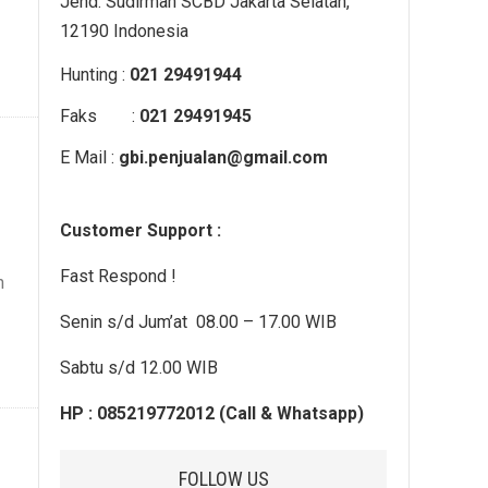
Jend. Sudirman SCBD Jakarta Selatan,
12190 Indonesia
Hunting :
021 29491944
Faks :
021 29491945
E Mail :
gbi.penjualan@gmail.com
Customer Support :
Fast Respond !
n
Senin s/d Jum’at 08.00 – 17.00 WIB
Sabtu s/d 12.00 WIB
HP : 085219772012 (Call & Whatsapp)
FOLLOW US