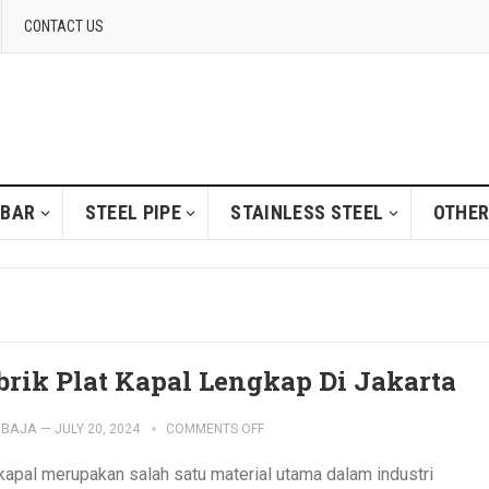
CONTACT US
 BAR
STEEL PIPE
STAINLESS STEEL
OTHER
brik Plat Kapal Lengkap Di Jakarta
IBAJA
—
JULY 20, 2024
COMMENTS OFF
 kapal merupakan salah satu material utama dalam industri