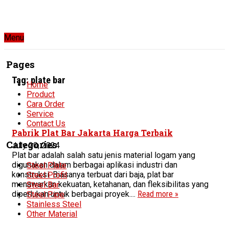
Menu
Pages
Tag:
plate bar
Home
Product
Cara Order
Service
Contact Us
Pabrik Plat Bar Jakarta Harga Terbaik
Categories
July 20, 2024
Plat bar adalah salah satu jenis material logam yang
digunakan dalam berbagai aplikasi industri dan
Steel Plate
konstruksi. Biasanya terbuat dari baja, plat bar
Steel Profil
menawarkan kekuatan, ketahanan, dan fleksibilitas yang
Steel Bar
diperlukan untuk berbagai proyek....
Read more »
Steel Pipe
Stainless Steel
Other Material