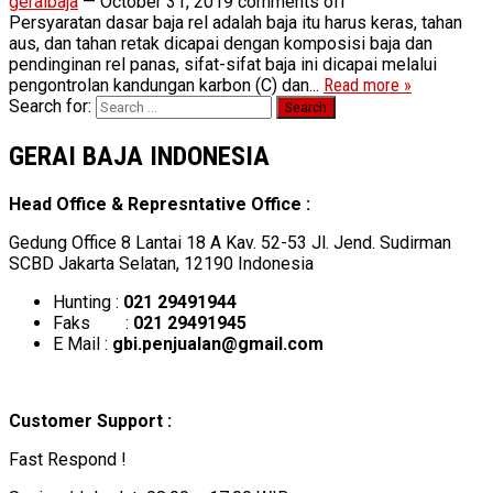
geraibaja
—
October 31, 2019
comments off
Persyaratan dasar baja rel adalah baja itu harus keras, tahan
aus, dan tahan retak dicapai dengan komposisi baja dan
pendinginan rel panas, sifat-sifat baja ini dicapai melalui
pengontrolan kandungan karbon (C) dan...
Read more »
Search for:
GERAI BAJA INDONESIA
Head Office & Represntative Office :
Gedung Office 8 Lantai 18 A Kav. 52-53 Jl. Jend. Sudirman
SCBD Jakarta Selatan, 12190 Indonesia
Hunting :
021 29491944
Faks :
021 29491945
E Mail :
gbi.penjualan@gmail.com
Customer Support :
Fast Respond !