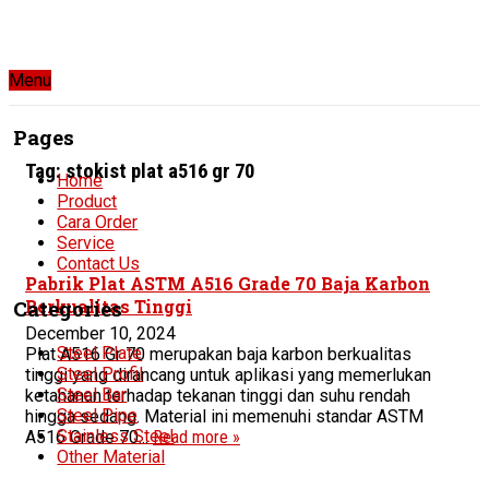
Menu
Pages
Tag:
stokist plat a516 gr 70
Home
Product
Cara Order
Service
Contact Us
Pabrik Plat ASTM A516 Grade 70 Baja Karbon
Berkualitas Tinggi
Categories
December 10, 2024
Steel Plate
Plat A516 Gr 70 merupakan baja karbon berkualitas
Steel Profil
tinggi yang dirancang untuk aplikasi yang memerlukan
Steel Bar
ketahanan terhadap tekanan tinggi dan suhu rendah
Steel Pipe
hingga sedang. Material ini memenuhi standar ASTM
Stainless Steel
A516 Grade 70...
Read more »
Other Material