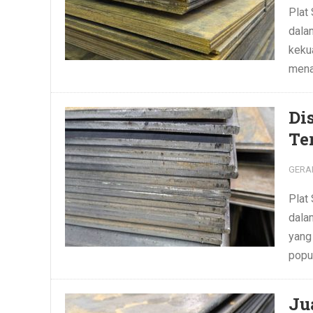
Plat
dalam
keku
mena
Di
Te
GERA
Plat
dala
yang
popu
Ju