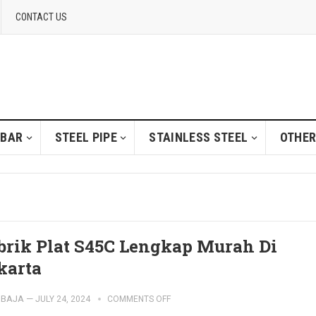
CONTACT US
 BAR
STEEL PIPE
STAINLESS STEEL
OTHER
brik Plat S45C Lengkap Murah Di
karta
IBAJA
—
JULY 24, 2024
COMMENTS OFF