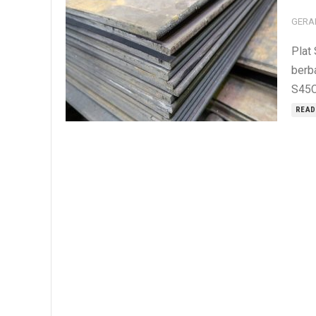
GERA
Plat
berba
S45C 
READ