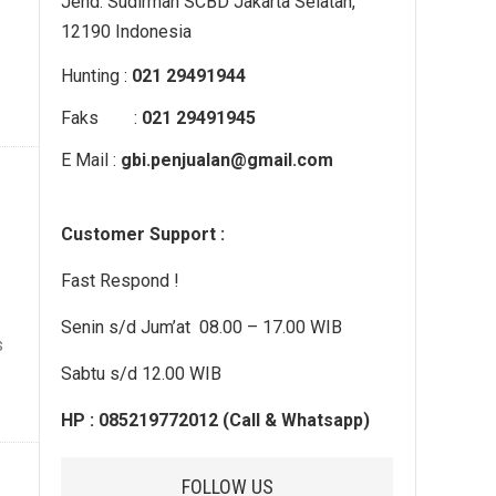
Jend. Sudirman SCBD Jakarta Selatan,
12190 Indonesia
Hunting :
021 29491944
Faks :
021 29491945
E Mail :
gbi.penjualan@gmail.com
Customer Support :
Fast Respond !
Senin s/d Jum’at 08.00 – 17.00 WIB
s
Sabtu s/d 12.00 WIB
HP : 085219772012 (Call & Whatsapp)
FOLLOW US