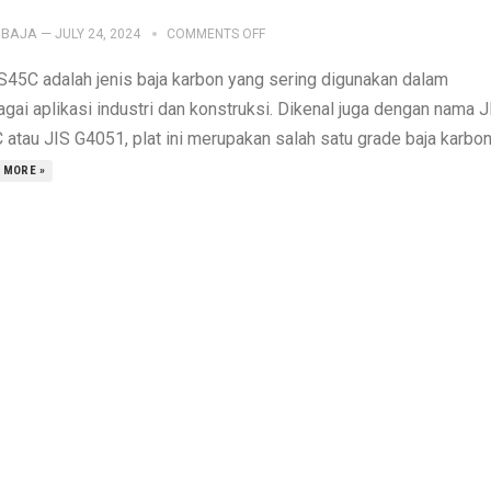
IBAJA
—
JULY 24, 2024
COMMENTS OFF
 S45C adalah jenis baja karbon yang sering digunakan dalam
gai aplikasi industri dan konstruksi. Dikenal juga dengan nama J
atau JIS G4051, plat ini merupakan salah satu grade baja karbon.
 MORE »