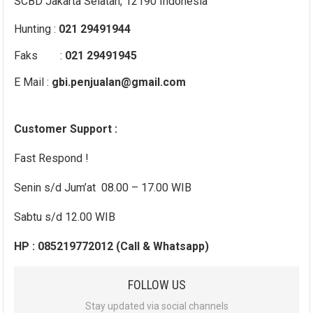
SCBD Jakarta Selatan, 12190 Indonesia
Hunting :
021 29491944
Faks :
021 29491945
E Mail :
gbi.penjualan@gmail.com
Customer Support :
Fast Respond !
Senin s/d Jum’at 08.00 – 17.00 WIB
Sabtu s/d 12.00 WIB
HP : 085219772012 (Call & Whatsapp)
FOLLOW US
Stay updated via social channels