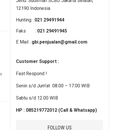
Jend. Sudirman SCBD Jakarta Selatan,
12190 Indonesia
Hunting :
021 29491944
Faks :
021 29491945
E Mail :
gbi.penjualan@gmail.com
Customer Support :
Fast Respond !
n
Senin s/d Jum’at 08.00 – 17.00 WIB
Sabtu s/d 12.00 WIB
HP : 085219772012 (Call & Whatsapp)
FOLLOW US