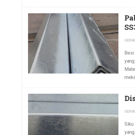
Pa
SS
GERA
Besi
yang
Mater
mekan
Di
GERA
Siku 
yang