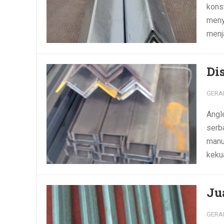
kons
meny
menja
Di
GERA
Angle
serb
manu
kekua
Ju
GERA