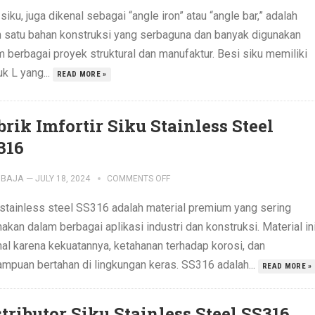
siku, juga dikenal sebagai “angle iron” atau “angle bar,” adalah
h satu bahan konstruksi yang serbaguna dan banyak digunakan
m berbagai proyek struktural dan manufaktur. Besi siku memiliki
k L yang...
READ MORE »
brik Imfortir Siku Stainless Steel
316
IBAJA
—
JULY 18, 2024
COMMENTS OFF
 stainless steel SS316 adalah material premium yang sering
akan dalam berbagai aplikasi industri dan konstruksi. Material in
nal karena kekuatannya, ketahanan terhadap korosi, dan
mpuan bertahan di lingkungan keras. SS316 adalah...
READ MORE »
stributor Siku Stainless Steel SS316