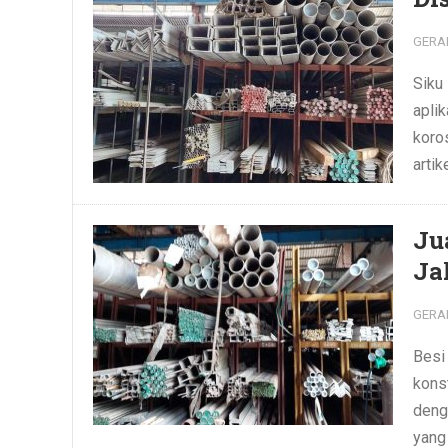
GERA
Siku
apli
koro
artik
Ju
Ja
GERA
Besi
kons
deng
yang 