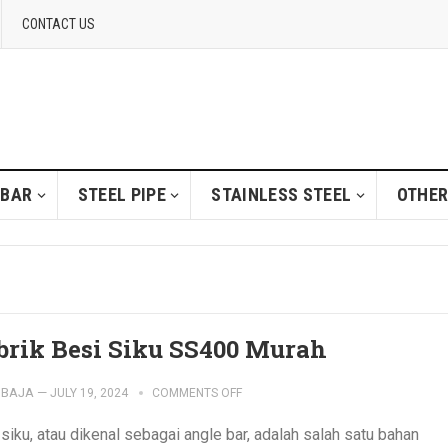
CONTACT US
 BAR
STEEL PIPE
STAINLESS STEEL
OTHER
brik Besi Siku SS400 Murah
IBAJA
—
JULY 19, 2024
COMMENTS OFF
siku, atau dikenal sebagai angle bar, adalah salah satu bahan