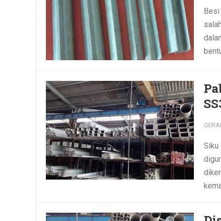
Besi 
sala
dala
bentu
Pa
SS
GERA
Siku
digun
dike
kema
Di