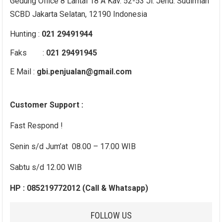
Gedung Office 8 Lantai 18 A Kav. 52-53 Jl. Jend. Sudirman
SCBD Jakarta Selatan, 12190 Indonesia
Hunting :
021 29491944
Faks :
021 29491945
E Mail :
gbi.penjualan@gmail.com
Customer Support :
Fast Respond !
Senin s/d Jum’at 08.00 – 17.00 WIB
Sabtu s/d 12.00 WIB
HP : 085219772012 (Call & Whatsapp)
FOLLOW US