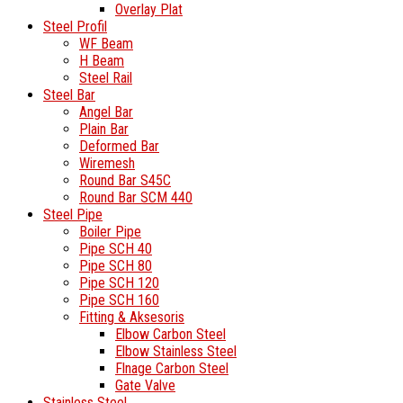
Overlay Plat
Steel Profil
WF Beam
H Beam
Steel Rail
Steel Bar
Angel Bar
Plain Bar
Deformed Bar
Wiremesh
Round Bar S45C
Round Bar SCM 440
Steel Pipe
Boiler Pipe
Pipe SCH 40
Pipe SCH 80
Pipe SCH 120
Pipe SCH 160
Fitting & Aksesoris
Elbow Carbon Steel
Elbow Stainless Steel
Flnage Carbon Steel
Gate Valve
Stainless Steel