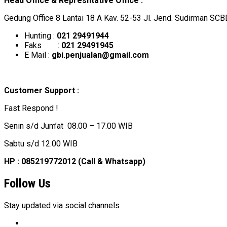
Head Office & Represntative Office :
Gedung Office 8 Lantai 18 A Kav. 52-53 Jl. Jend. Sudirman SCB
Hunting :
021 29491944
Faks :
021 29491945
E Mail :
gbi.penjualan@gmail.com
Customer Support :
Fast Respond !
Senin s/d Jum’at 08.00 – 17.00 WIB
Sabtu s/d 12.00 WIB
HP : 085219772012 (Call & Whatsapp)
Follow Us
Stay updated via social channels