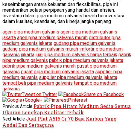
keseimbangan antara kekuatan dan fleksibilitas, pipa ini
memberikan solusi perpipaan yang handal dan efisien.
Investasi dalam pipa medium galvanis berarti berinvestasi
dalam kualitas, keandalan, dan kinerja jangka panjang
agen pipa medium galvanis
agen pipa medium galvanis
jakarta
agen pipa medium galvanis murah
distributor pipa
medium galvanis jakarta
gudang pipa medium galvanis
gudang pipa medium galvanis murah
imfortir pipa medium
galvanis jakarta
jual pipa medium galvanis harga terbaik
pabrik
pipa medium galvanis
pabrik pipa medium galvanis jakarta
pabrik pipa medium galvanis murah
pusat pipa medium
galvanis
pusat pipa medium galvanis jakarta
supplier pipa
medium galvanis
supplier pipa medium galvanis jakarta
tempat beli pipa medium galvanis
tempat pipa medium
galvanis
Tweet on Twitter
Share on Facebook
Google+
Pinterest
Pabrik Pipa Hitam Medium Sedia Semua
Previous Article
Ukuran Lengkap Kualitas Terbaik
Jual Plat A516 Gr 70 Baja Karbon Yang
Next Article
Andal Dan Serbaguna