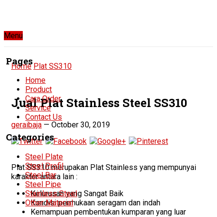
Menu
Pages
Home
Plat SS310
Home
Product
Cara Order
Jual Plat Stainless Steel SS310
Service
Contact Us
geraibaja
—
October 30, 2019
Categories
Steel Plate
Steel Profil
Plat SS310 merupakan Plat Stainless yang mempunyai
Steel Bar
karakter antara lain :
Steel Pipe
Kelurusan yang Sangat Baik
Stainless Steel
Kondisi permukaan seragam dan indah
Other Material
Kemampuan pembentukan kumparan yang luar