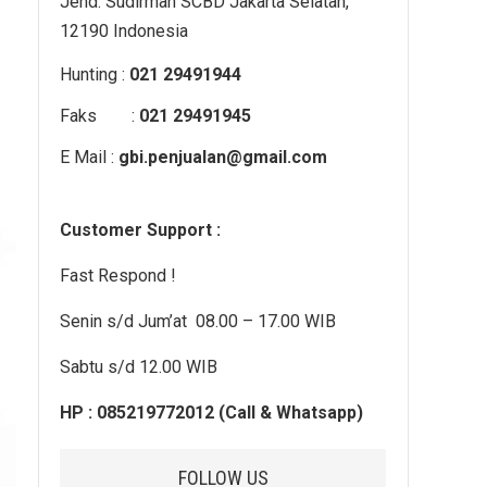
Jend. Sudirman SCBD Jakarta Selatan,
12190 Indonesia
Hunting :
021 29491944
Faks :
021 29491945
E Mail :
gbi.penjualan@gmail.com
Customer Support :
Fast Respond !
Senin s/d Jum’at 08.00 – 17.00 WIB
Sabtu s/d 12.00 WIB
HP : 085219772012 (Call & Whatsapp)
FOLLOW US