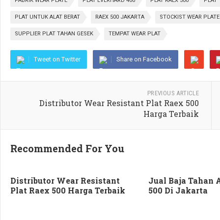
PABRIK WEAR PLATE
PLAT EVERHARD 400
PLAT RAEX 500
PLAT 
PLAT UNTUK ALAT BERAT
RAEX 500 JAKARTA
STOCKIST WEAR PLATE
SUPPLIER PLAT TAHAN GESEK
TEMPAT WEAR PLAT
Tweet on Twitter
Share on Facebook
PREVIOUS ARTICLE
Distributor Wear Resistant Plat Raex 500
Harga Terbaik
Recommended For You
Distributor Wear Resistant
Jual Baja Tahan 
Plat Raex 500 Harga Terbaik
500 Di Jakarta